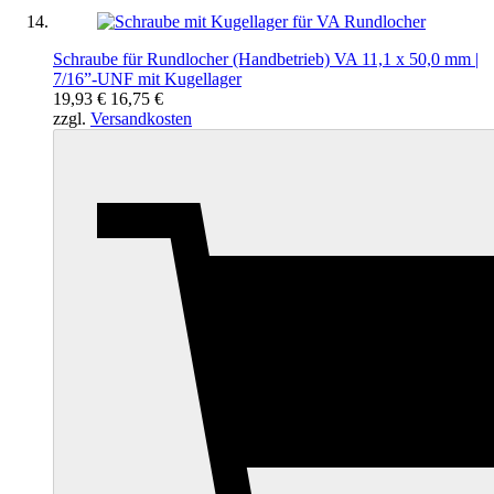
Schraube für Rundlocher (Handbetrieb) VA 11,1 x 50,0 mm |
7/16”-UNF mit Kugellager
19,93 €
16,75 €
zzgl.
Versandkosten