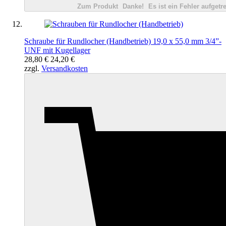
Zum Produkt
Danke!
Es ist ein Fehler aufgetre
Schraube für Rundlocher (Handbetrieb) 19,0 x 55,0 mm 3/4”-
UNF mit Kugellager
28,80 €
24,20 €
zzgl.
Versandkosten