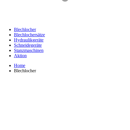
Blechlocher
Blechlochersätze
Hydraulikgeräte
Schneidegeräte
Stanzmaschinen
Aktion
Home
Blechlocher